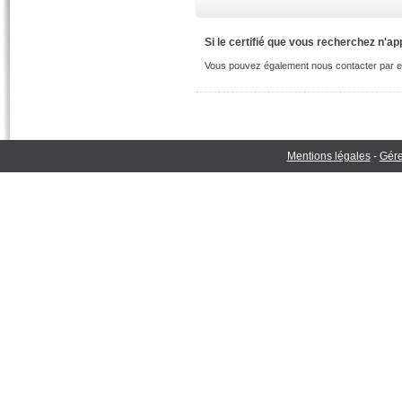
Si le certifié que vous recherchez n'ap
Vous pouvez également nous contacter par e
Mentions légales
-
Gére