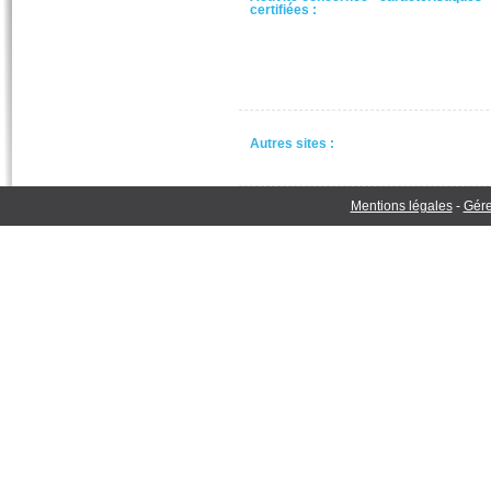
certifiées :
Autres sites :
Mentions légales
-
Gére