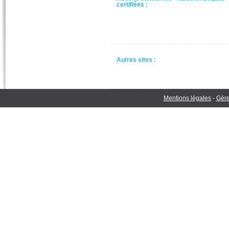
certifiées :
Autres sites :
Mentions légales
-
Gére