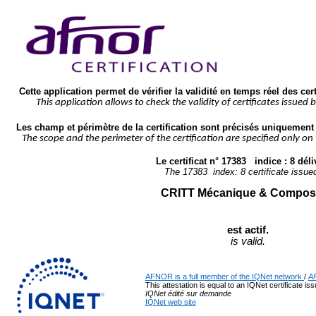
Cette application permet de vérifier la validité en temps réel des cer
This application allows to check the validity of certificates issued 
Les champ et périmètre de la certification sont précisés uniquement s
The scope and the perimeter of the certification are specified only on
Le certificat n° 
17383
   indice : 
8
 déli
The 
17383
  index: 
8
 certificate issue
CRITT Mécanique & Compos
est actif.
is valid.
AFNOR is a full member of the IQNet network
/ 
AF
This attestation is equal to an IQNet certificate is
IQNet édité sur demande
IQNet web site