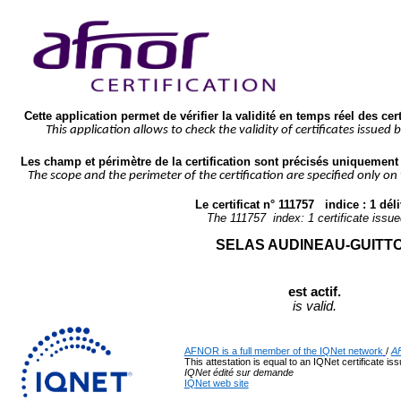
Cette application permet de vérifier la validité en temps réel des cer
This application allows to check the validity of certificates issued 
Les champ et périmètre de la certification sont précisés uniquement s
The scope and the perimeter of the certification are specified only on
Le certificat n° 
111757
   indice : 
1
 déli
The 
111757
  index: 
1
 certificate issue
SELAS AUDINEAU-GUITT
est actif.
is valid.
AFNOR is a full member of the IQNet network
/ 
AF
This attestation is equal to an IQNet certificate is
IQNet édité sur demande
IQNet web site