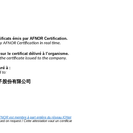
tificats émis par AFNOR Certification.
by AFNOR Certification in real time.
ur le certificat délivré à l’organisme.
 the certificate issued to the company.
vré à :
d to:
元電子股份有限公司
NOR est membre à part entière du réseau IQNet
sued on request / 
Cette attestation vaut un certificat 