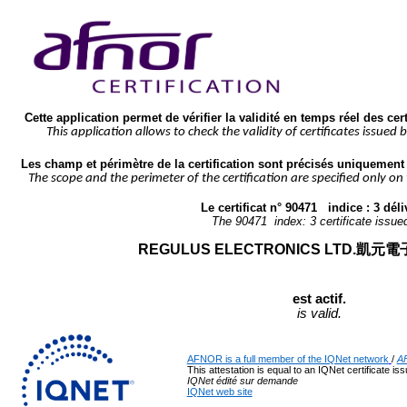
Cette application permet de vérifier la validité en temps réel des cer
This application allows to check the validity of certificates issued 
Les champ et périmètre de la certification sont précisés uniquement s
The scope and the perimeter of the certification are specified only on
Le certificat n° 
90471
   indice : 
3
 déli
The 
90471
  index: 
3
 certificate issue
REGULUS ELECTRONICS LTD.凱
est actif.
is valid.
AFNOR is a full member of the IQNet network
/ 
AF
This attestation is equal to an IQNet certificate is
IQNet édité sur demande
IQNet web site